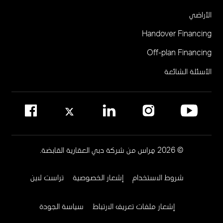
البوابة الإلكترونية للوسطاء
الأراضي
مركز مبيعات مِراس في نخلة جميرا
أتيليس في حي دبي للتصميم
Handover Financing
لإدارة المجتمع
Off-plan Financing
يرجى الاتصال على 800MERAAS (800-637227)
مكتب إدارة المجمع العقاري
الأسئلة الشائعة
مواقع إدارة المجمعات العقارية في دبي
© 2026 مِراس من شركة دبي العقارية القابضة.
شروط الاستخدام
إشعار الخصوصية
تراست لاين
Footer
Menu
إشعار ملفات تعريف الارتباط
سياسة الجودة
Two