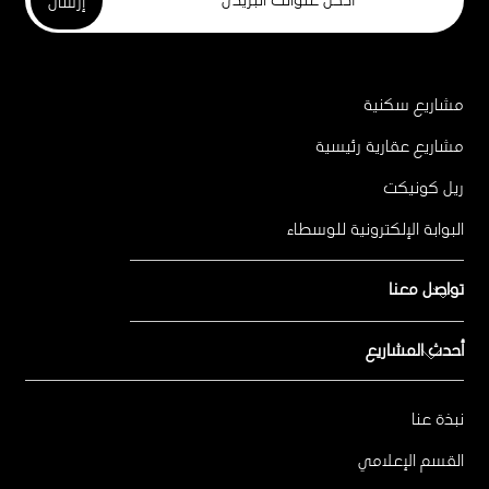
مشاريع سكنية
Project
Footer
مشاريع عقارية رئيسية
ريل كونيكت
البوابة الإلكترونية للوسطاء
تواصل معنا
أحدث المشاريع
للمبيعات المباشرة
يرجى الاتصال على 800MERAAS (800-637227)
سيتي ووك ﻛرﯾﺳﺗﻠﯾن
متجر مِراس للمبيعات في سيتي ووك
نبذة عنا
Footer
ند الشبا جاردنز
مركز مبيعات مِراس في نخلة جميرا
Menu
القسم الإعلامي
نوريل في مدينة جميرا ليفنج