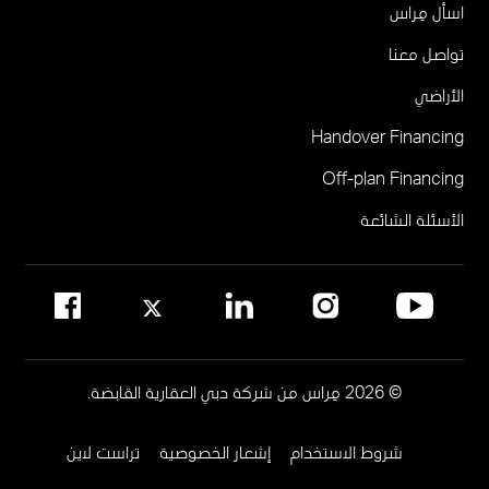
One
للوسطاء العقاريين
اسأل مِراس
سولايا
يرجى الاتصال على 555588-600
تواصل معنا
جميرا ريزيدنسز أبراج الإمارات
البوابة الإلكترونية للوسطاء
الأراضي
مركز مبيعات مِراس في نخلة جميرا
أتيليس في حي دبي للتصميم
Handover Financing
لإدارة المجتمع
Off-plan Financing
يرجى الاتصال على 800MERAAS (800-637227)
مكتب إدارة المجمع العقاري
الأسئلة الشائعة
مواقع إدارة المجمعات العقارية في دبي
© 2026 مِراس من شركة دبي العقارية القابضة.
شروط الاستخدام
إشعار الخصوصية
تراست لاين
Footer