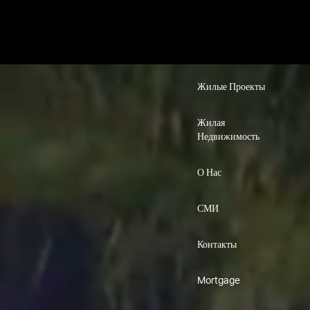
Жилые Проекты
Жилая
Недвижимость
О Нас
СМИ
Контакты
Mortgage