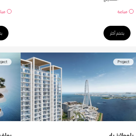
مباعة
مبا
يتعلم أكثر
يت
oject
Project
بلوواترز باي
بولغر