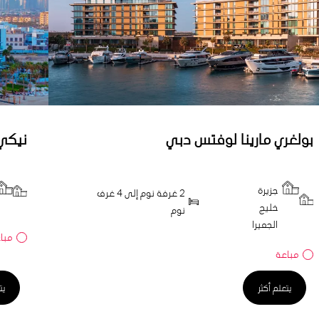
بولغري مارينا لوفتس دبي
نيكي 
جزيرة
2 غرفة نوم إلى 4 غرف
خليج
نوم
الجميرا
مبا
مباعة
يتعلم أكثر
يت