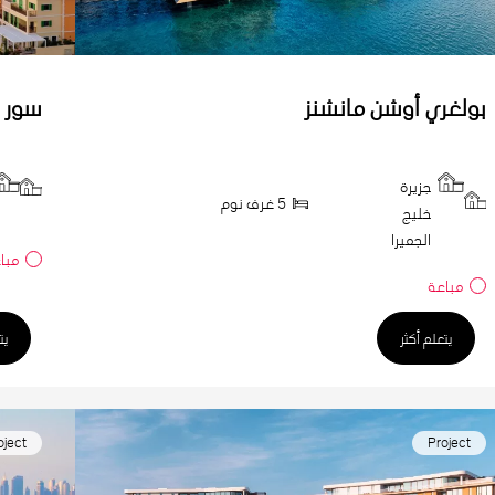
بولغري أوشن مانشنز
سور ل
جزيرة
5 غرف نوم
خليج
الجميرا
مبا
مباعة
يتعلم أكثر
يت
oject
Project