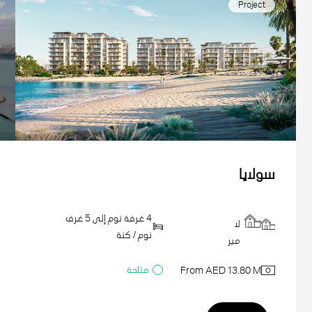
Project
سولايا
4 غرفة نوم إلى 5 غرف
لا
نوم / كنة
مير
متاحة
From AED 13.80 M