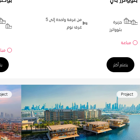
من غرفة واحدة إلى 5
جزيرة
غرف نوم
بلوواترز
مباعة
مبا
يتعلم أكثر
يت
oject
Project