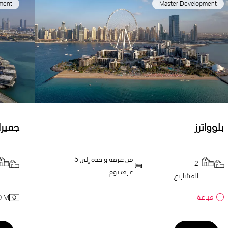
ment
Master Development
بلوواترز
جميرا
من غرفة واحدة إلى 5
2
غرف نوم
المشاريع
مباعة
0 M