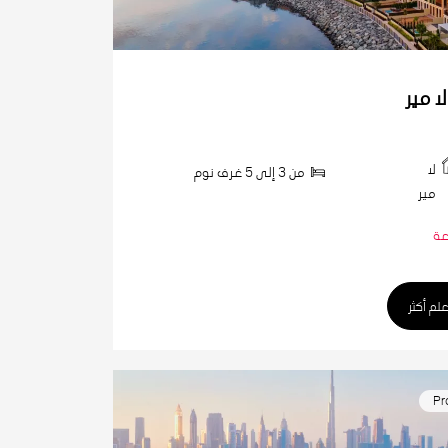
ا مير
لا
من 3 إلى 5 غرف نوم
مير
عة
علم أكثر
Pr