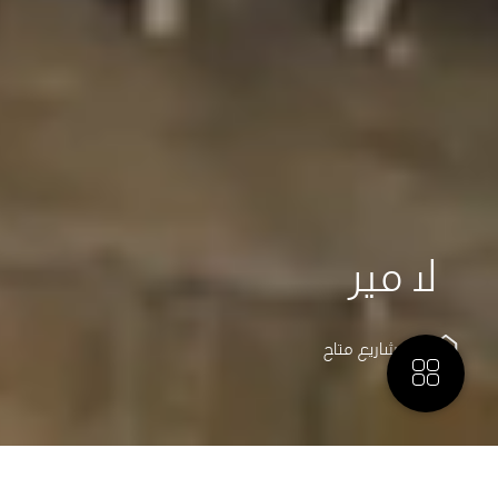
لا مير
3 مشاريع
متاح
المزيد