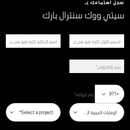
سجل اهتمامك بـ
سيتي ووك سنترال بارك
+971
الإمارات العربية المتحدة
Select a project*