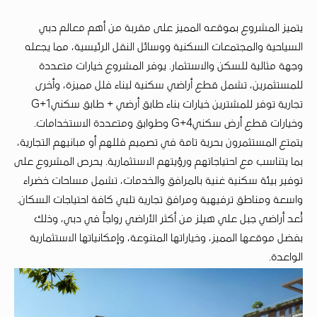
يتميز المشروع بموقعه المميز على مقربة من أهم معالم دبي
السياحية والمجتمعات السكنية ووسائل النقل الرئيسية، مما يجعله
وجهة مثالية للسكن والاستثمار. يوفر المشروع خيارات متعددة
للمستثمرين، تشمل قطع أراضي سكنية لبناء فلل مميزة، وأخرى
تجارية توفر للمشترين خيارات بناء طابق أرضي + طابق سكنيG+1
وخيارات قطع أرض سكنيG+4 وطوابق ومتعددة الاستخدامات.
يتمتع المستثمرون بحرية تامة في تصميم فللهم أو مبانيهم التجارية،
بما يتناسب مع احتياجاتهم ورؤيتهم الاستثمارية. يحرص المشروع على
توفير بيئة سكنية غنية بالمرافق والخدمات، تشمل مساحات خضراء
واسعة ومناطق ترفيهية ومرافق تجارية تلبي كافة احتياجات السكان.
تُعد أراضي جبل علي هيلز من أكثر الأراضي رواجاً في دبي، وذلك
بفضل موقعها المميز، وخياراتها المتنوعة، وإمكانياتها الاستثمارية
الواعدة.