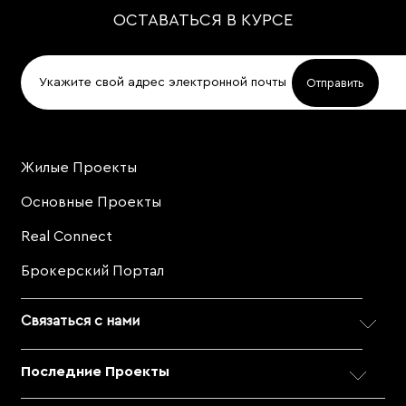
ОСТАВАТЬСЯ В КУРСЕ
Жилые Проекты
Project
Footer
Основные Проекты
Real Connect
Брокерский Портал
Связаться с нами
Последние Проекты
ДЛЯ ПРЯМЫХ ПРОДАЖ
Позвоните по номеру 800 MERAAS (800-637227).