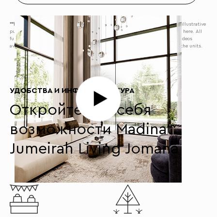
**Disclaimer:
The interior and exterior finishes displayed in this tool\are for illustrative
purposes only. The actual finishes may vary significantly from what is shown here. All
furniture used is also for illustration only. Refer to the project’s photos and videos
available on our website for a more realistic representation of the finishes of the units.
УДОБСТВА И ИНФРАСТРУКТУРА
Откройте для себя
возможности Madinat
Jumeirah Living Jomana