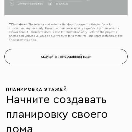
**Disclaimer:
The interior and exterior finishes displayed in this tool\are for
illustrative purposes only. The actual finishes may vary significantly from what is
shown here. All furniture used is also for illustration only. Refer to the project’s
photos and videos available on our website for a more realistic representation of the
finishes of the units.
скачайте генеральный план
ПЛАНИРОВКА ЭТАЖЕЙ
Начните создавать
планировку своего
дома