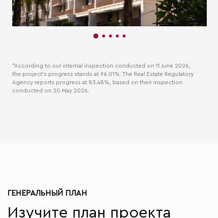
*According to our internal inspection conducted on 11 June 2026,
the project’s progress stands at 96.01%. The Real Estate Regulatory
Agency reports progress at 83.48%, based on their inspection
conducted on 20 May 2026.
ГЕНЕРАЛЬНЫЙ ПЛАН
Изучите план проекта