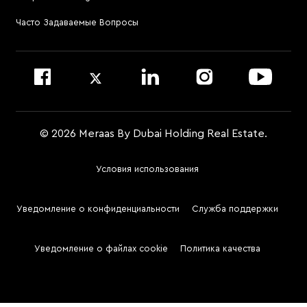
Позвонить по номеру 800 MERAAS (800-637227)
Посетить офис управляющей компании
Часто Задаваемые Вопросы
Войти на сайт Dubai Community Management
© 2026 Meraas By Dubai Holding Real Estate.
Условия использования
Footer
Menu
Уведомление о конфиденциальности
Служба поддержки
Two
Уведомление о файлах cookie
Политика качества