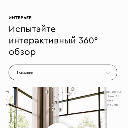
ИНТЕРЬЕР
Испытайте
интерактивный 360°
обзор
1 спальня
**Disclaimer:
The interior and exterior finishes displayed in this tool\are for illustrative
purposes only. The actual finishes may vary significantly from what is shown here. All
furniture used is also for illustration only. Refer to the project’s photos and videos
available on our website for a more realistic representation of the finishes of the units.