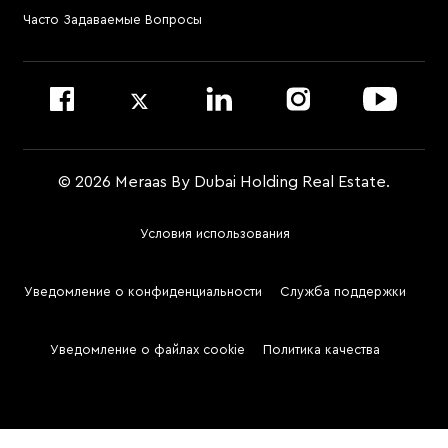
Посетить офис управляющей компании
Часто Задаваемые Вопросы
Войти на сайт Dubai Community Management
© 2026 Meraas By Dubai Holding Real Estate.
Условия использования
Footer
Menu
Уведомление о конфиденциальности
Служба поддержки
Two
Уведомление о файлах cookie
Политика качества